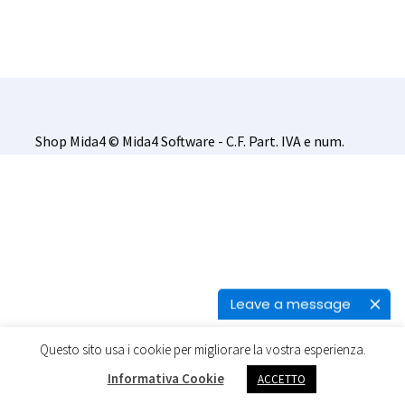
Shop Mida4 © Mida4 Software - C.F. Part. IVA e num.
iscr. C.C.I.A.A. TS 00797300324
Contattaci
Leave a message
Questo sito usa i cookie per migliorare la vostra esperienza.
0
Informativa Cookie
ACCETTO
Cerca:
Cerca