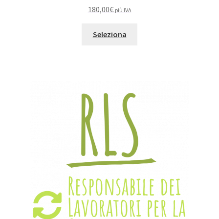
180,00
€
più IVA
Seleziona