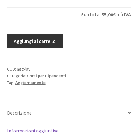
Subtotal
55,00€
più IVA
Aggiornamento
Aggiungi al carrello
Sicurezza
per
Lavoratore
(qualunque
COD:
agg-lav
Categoria:
Corsi per Dipendenti
livello
Tag:
Aggiornamento
di
rischio)
quantità
Descrizione
Informazioni aggiuntive