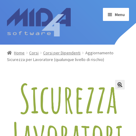
Vai
Vai
Menu
alla
al
navigazione
contenuto
Home
Home
Corsi
Corsi per Dipendenti
Aggiornamento
Sicurezza per Lavoratore (qualunque livello di rischio)
Software
Corsi
Il mio account