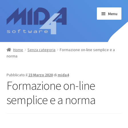
Vai
Vai
Menu
alla
al
navigazione
contenuto
Home
Home
Senza categoria
Formazione on-line semplice e a
norma
Software
Corsi
Pubblicato il
23 Marzo 2020
di
mida4
Formazione on-line
Il mio account
semplice e a norma