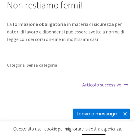
Non restiamo fermi!
La
formazione obbligatoria
in materia di
sicurezza
per
datori di lavoro e dipendenti può essere svolta a norma di
legge con dei corsi on-line in moltissimi casi
Categoria:
Senza categoria
Navigazione
Articolo
Articolo successivo
successivo:
articoli
Leave a message
Questo sito usa i cookie per migliorare la vostra esperienza.
0